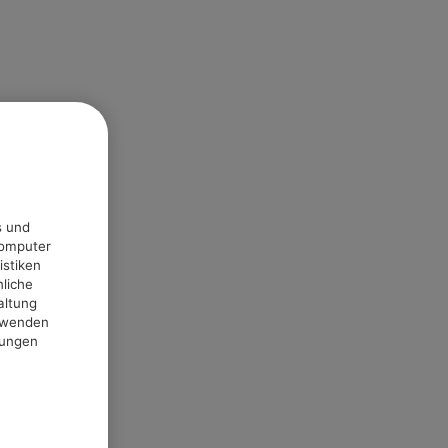
s und
Computer
istiken
nliche
altung
erwenden
lungen