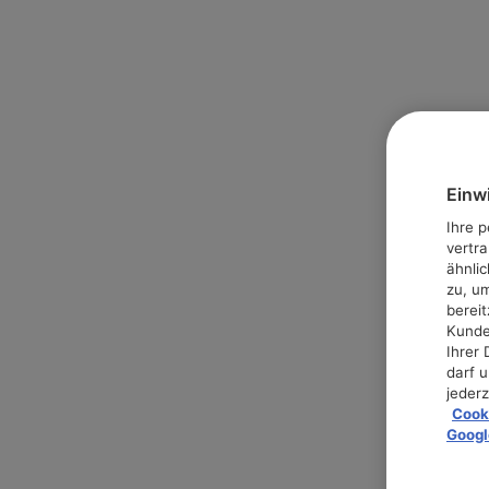
Einw
Ihre 
vertr
ähnli
zu, u
berei
Kunde
Ihrer
darf 
jederz
Cooki
Googl